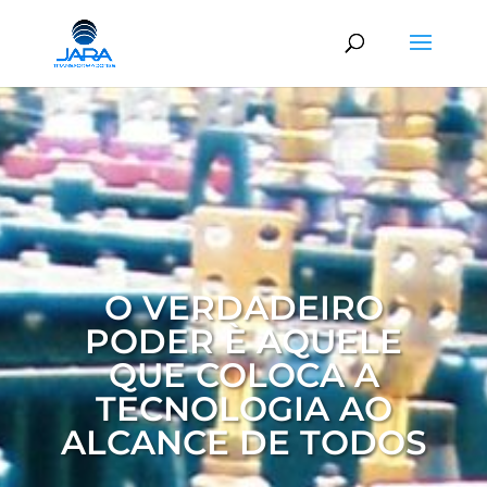
O VERDADEIRO
PODER È AQUELE
QUE COLOCA A
TECNOLOGIA AO
ALCANCE DE TODOS